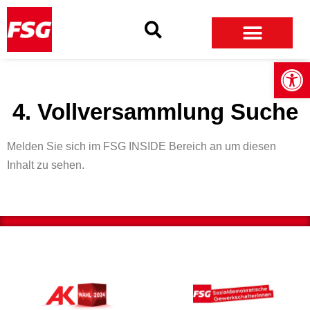
Skip
Skip
Site
to
to
map
Content
navigation
Open
4. Vollversammlung Suche
Melden Sie sich im FSG INSIDE Bereich an um diesen
Inhalt zu sehen.