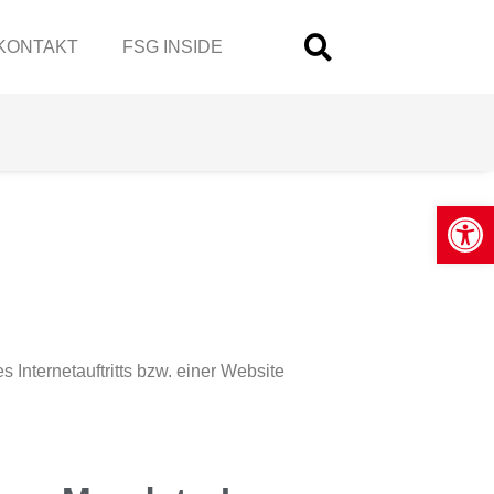
KONTAKT
FSG INSIDE
Open
 Internetauftritts bzw. einer Website