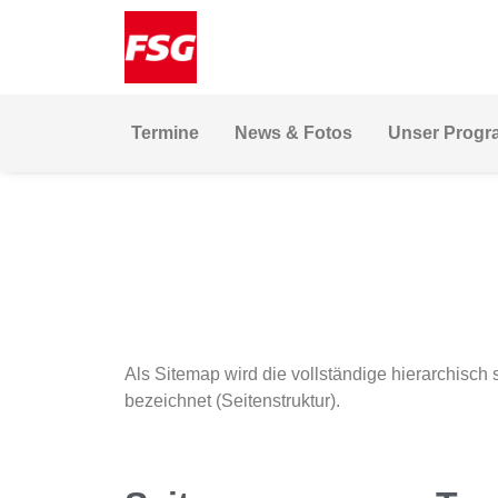
Skip
Skip
Site
to
to
map
Content
navigation
Termine
News & Fotos
Unser Prog
Als Sitemap wird die vollständige hierarchisch s
bezeichnet (Seitenstruktur).