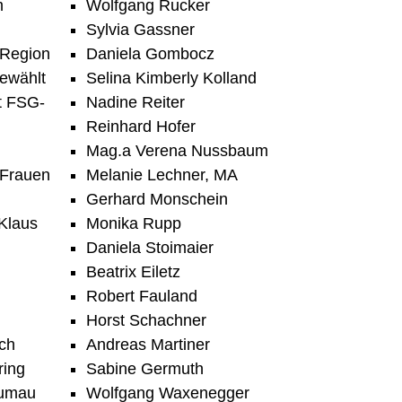
m
Wolfgang Rucker
Sylvia Gassner
-Region
Daniela Gombocz
ewählt
Selina Kimberly Kolland
t FSG-
Nadine Reiter
Reinhard Hofer
Mag.a Verena Nussbaum
-Frauen
Melanie Lechner, MA
Gerhard Monschein
Klaus
Monika Rupp
Daniela Stoimaier
Beatrix Eiletz
Robert Fauland
Horst Schachner
ach
Andreas Martiner
ring
Sabine Germuth
lumau
Wolfgang Waxenegger