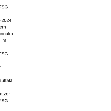
 FSG
3-2024
ern
runnalm
l im
 FSG
r
uftakt
atzer
 FSG-