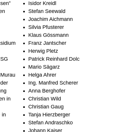
ssen”
Isidor Kreidl
en
Stefan Seewald
Joachim Aichmann
Silvia Pfusterer
Klaus Gössmann
sidium
Franz Jantscher
Herwig Pletz
 FSG
Patrick Reinhard Dolc
Mario Sägarz
 Murau
Helga Ahrer
nder
Ing. Manfred Scherer
ung
Anna Berghofer
en in
Christian Wild
Christian Gaug
 in
Tanja Hierzberger
Stefan Andraschko
Johann Kaiser