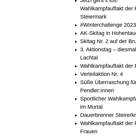
Jetzt geht’s los!
Wahlkampfauftakt der
Steiermark
#Winterchallenge 202
AK-Skitag in Hohentau
Skitag Nr. 2 auf der B
3. Aktionstag – diesma
Lachtal
Wahlkampfauftakt der
Verteilaktion Nr. 4
Süße Überraschung fü
Pendler:innen
Sportlicher Wahlkampfa
im Murtal
Dauerbrenner Steirerkr
Wahlkampfauftakt der
Frauen