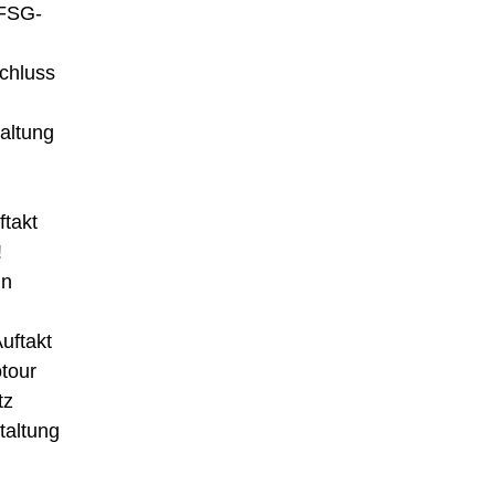
 FSG-
chluss
altung
takt
!
in
uftakt
otour
tz
taltung