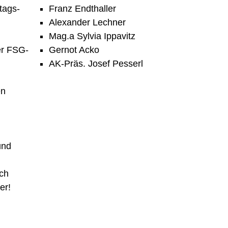
tags-
Franz Endthaller
Alexander Lechner
Mag.a Sylvia Ippavitz
er FSG-
Gernot Acko
AK-Präs. Josef Pesserl
en
und
ach
er!