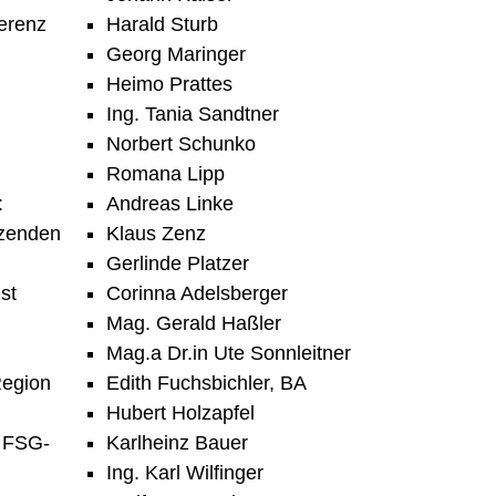
erenz
Harald Sturb
Georg Maringer
Heimo Prattes
Ing. Tania Sandtner
Norbert Schunko
Romana Lipp
:
Andreas Linke
tzenden
Klaus Zenz
Gerlinde Platzer
st
Corinna Adelsberger
Mag. Gerald Haßler
Mag.a Dr.in Ute Sonnleitner
Region
Edith Fuchsbichler, BA
Hubert Holzapfel
 FSG-
Karlheinz Bauer
Ing. Karl Wilfinger