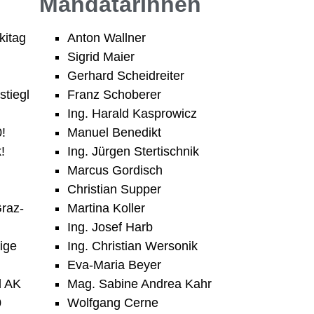
MandatarInnen
kitag
Anton Wallner
Sigrid Maier
Gerhard Scheidreiter
tiegl
Franz Schoberer
Ing. Harald Kasprowicz
!
Manuel Benedikt
!
Ing. Jürgen Stertischnik
Marcus Gordisch
Christian Supper
Graz-
Martina Koller
Ing. Josef Harb
ige
Ing. Christian Wersonik
Eva-Maria Beyer
d AK
Mag. Sabine Andrea Kahr
0
Wolfgang Cerne