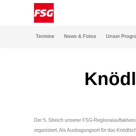
Skip
Skip
Site
to
to
map
Content
navigation
Termine
News & Fotos
Unser Prog
Knödl
Der 5. Streich unserer FSG-Regionalauftaktve
organisiert. Als Austragungsort für das Knödlsc