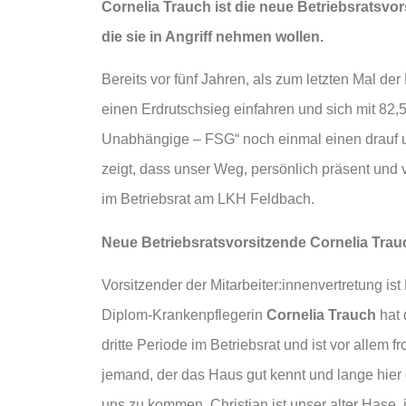
Cornelia Trauch ist die neue Betriebsratsvo
die sie in Angriff nehmen wollen.
Bereits vor fünf Jahren, als zum letzten Mal 
einen Erdrutschsieg einfahren und sich mit 82,
Unabhängige – FSG“ noch einmal einen drauf un
zeigt, dass unser Weg, persönlich präsent und ve
im Betriebsrat am LKH Feldbach.
Neue Betriebsratsvorsitzende Cornelia Trau
Vorsitzender der Mitarbeiter:innenvertretung ist
Diplom-Krankenpflegerin
Cornelia Trauch
hat 
dritte Periode im Betriebsrat und ist vor allem
jemand, der das Haus gut kennt und lange hier ge
uns zu kommen. Christian ist unser alter Hase,