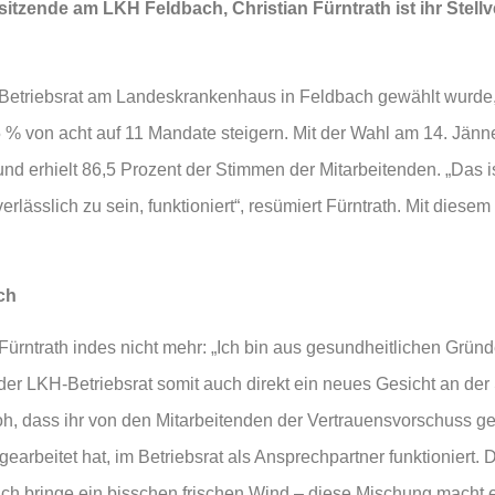
rsitzende am LKH Feldbach, Christian Fürntrath ist ihr Stel
der Betriebsrat am Landeskrankenhaus in Feldbach gewählt wurd
5 % von acht auf 11 Mandate steigern. Mit der Wahl am 14. Jänn
d erhielt 86,5 Prozent der Stimmen der Mitarbeitenden. „Das i
rlässlich zu sein, funktioniert“, resümiert Fürntrath. Mit diese
ch
 Fürntrath indes nicht mehr: „Ich bin aus gesundheitlichen Gründ
der LKH-Betriebsrat somit auch direkt ein neues Gesicht an der S
 froh, dass ihr von den Mitarbeitenden der Vertrauensvorschuss g
arbeitet hat, im Betriebsrat als Ansprechpartner funktioniert. D
 ich bringe ein bisschen frischen Wind – diese Mischung macht e