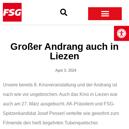
Skip
Skip
Site
to
to
map
Content
navigation
Open
Großer Andrang auch in
Liezen
April 3, 2024
Unsere bereits 8. Kinoveranstaltung und der Andrang ist
nach wie vor ungebrochen: Auch das Kino in Liezen war
auch am 27. März ausgebucht. AK-Präsident und FSG-
Spitzenkandidat Josef Pesserl verteilte wie gewohnt zum
Filmende den heiß begehrten Tubenquetscher.