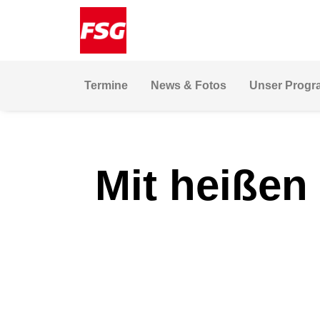
Skip
Skip
Site
to
to
map
Content
navigation
Termine
News & Fotos
Unser Prog
Mit heißen