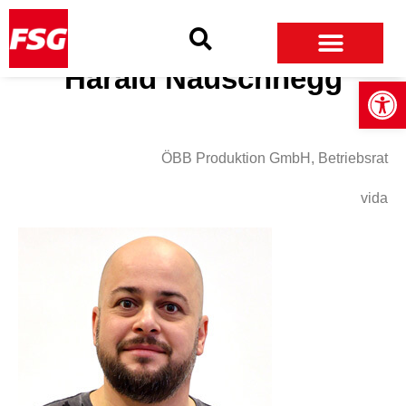
Skip
Skip
Site
to
to
map
Content
navigation
Harald Nauschnegg
Open
ÖBB Produktion GmbH, Betriebsrat
vida