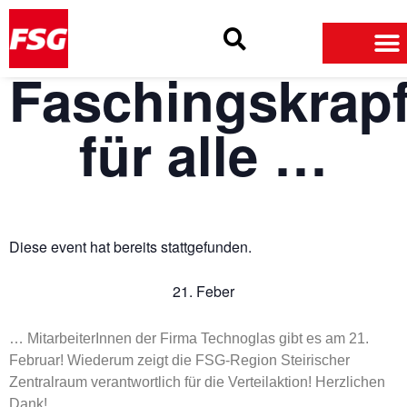
Skip
Skip
Site
to
to
map
Content
navigation
Faschingskrap
für alle …
Diese event hat bereits stattgefunden.
21. Feber
… MitarbeiterInnen der Firma Technoglas gibt es am 21.
Februar! Wiederum zeigt die FSG-Region Steirischer
Zentralraum verantwortlich für die Verteilaktion! Herzlichen
Dank!