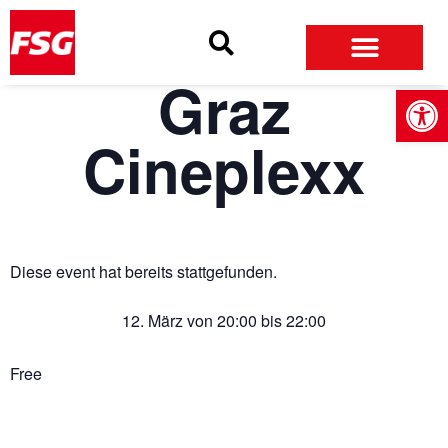
Skip
Skip
Site
to
to
map
Content
navigation
Graz
Open
Cineplexx
Diese event hat bereits stattgefunden.
12. März
von
20:00
bis
22:00
Free