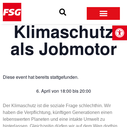
Skip
Skip
Site
to
to
map
Content
navigation
Klimaschutz
Open
als Jobmotor
Diese event hat bereits stattgefunden.
6. April
von
18:00
bis
20:00
Der Klimaschutz ist die soziale Frage schlechthin. Wir
haben die Verpflichtung, künftigen Generationen einen
lebenswerten Planeten und eine intakte Umwelt zu
hinterlassen. Gleichzeitig dürfen wir auf dem Weg dorthin