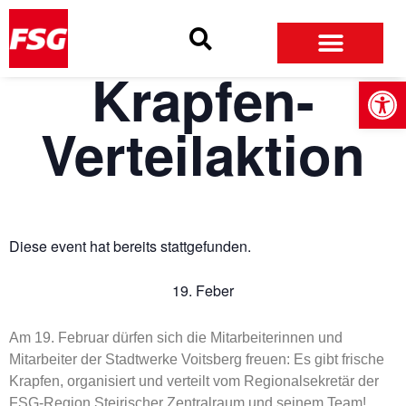
Skip
Skip
Site
to
to
map
Content
navigation
Krapfen-
Open
Verteilaktion
Diese event hat bereits stattgefunden.
19. Feber
Am 19. Februar dürfen sich die Mitarbeiterinnen und
Mitarbeiter der Stadtwerke Voitsberg freuen: Es gibt frische
Krapfen, organisiert und verteilt vom Regionalsekretär der
FSG-Region Steirischer Zentralraum und seinem Team!