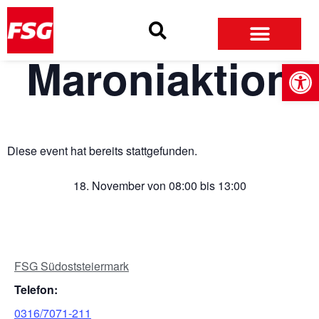
Skip
Skip
Site
to
to
map
Content
navigation
Maroniaktion
Open
Diese event hat bereits stattgefunden.
18. November
von
08:00
bis
13:00
FSG Südoststeiermark
Telefon:
0316/7071-211