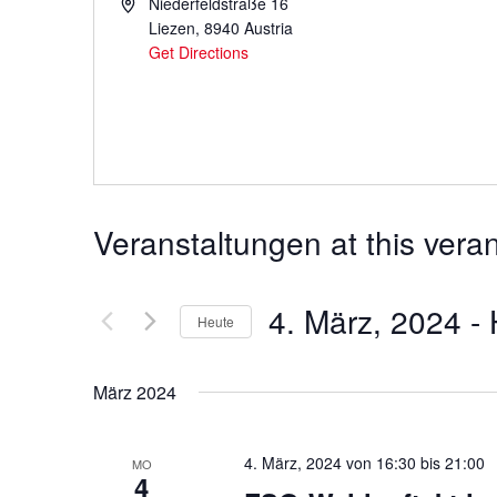
Address
Niederfeldstraße 16
Liezen
,
8940
Austria
Get Directions
Veranstaltungen at this vera
4. März, 2024
 - 
Heute
Datum
wählen.
März 2024
4. März, 2024 von 16:30
bis
21:00
MO
4