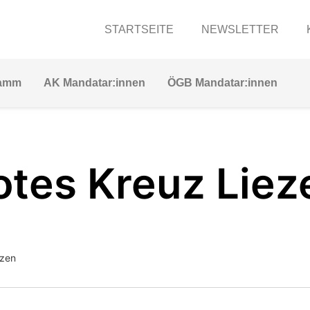
STARTSEITE
NEWSLETTER
ramm
AK Mandatar:innen
ÖGB Mandatar:innen
otes Kreuz Liez
ezen