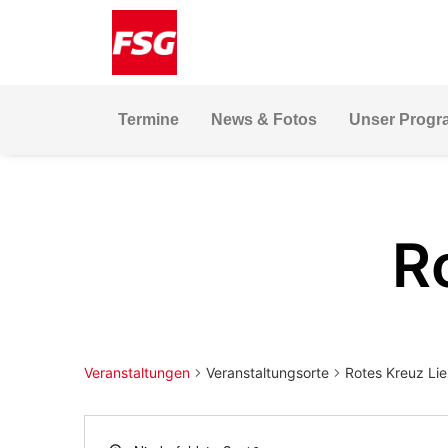
Skip
Skip
Site
to
to
map
Content
navigation
Termine
News & Fotos
Unser Prog
R
Veranstaltungen
Veranstaltungsorte
Rotes Kreuz Li