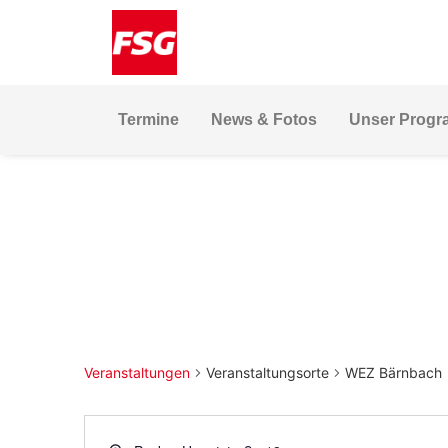
Skip
Skip
Site
to
to
map
Content
navigation
Termine
News & Fotos
Unser Prog
Veranstaltungen
Veranstaltungsorte
WEZ Bärnbach