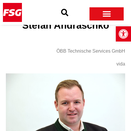
Skip
Skip
Site
to
to
map
Content
navigation
Stefan Andraschko
Open
ÖBB Technische Services GmbH
vida