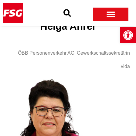
Skip
Skip
Site
to
to
map
Content
navigation
Helga Ahrer
Open
ÖBB Personenverkehr AG, Gewerkschaftssekretärin
vida