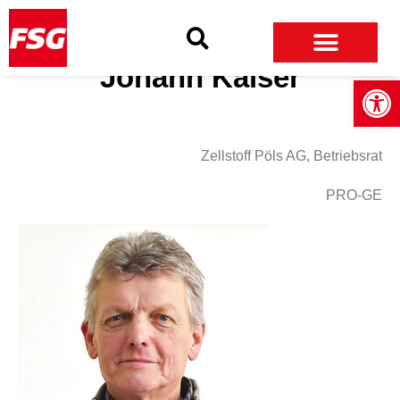
Skip
Skip
Site
to
to
map
Content
navigation
Johann Kaiser
Open
Zellstoff Pöls AG, Betriebsrat
PRO-GE