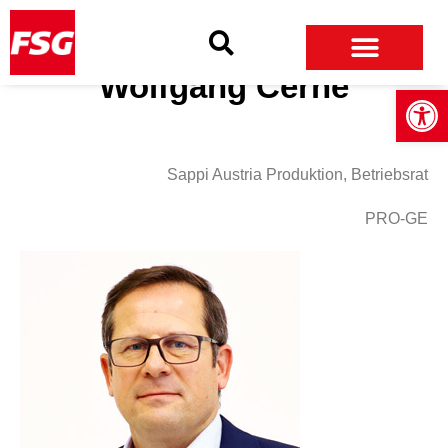
Skip
Skip
Site
to
to
map
Content
navigation
Wolfgang Cerne
Open
Sappi Austria Produktion, Betriebsrat
PRO-GE