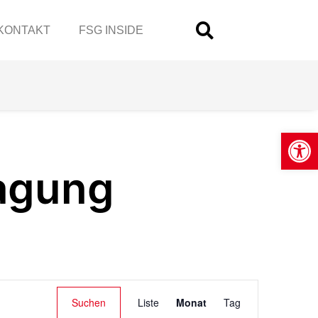
KONTAKT
FSG INSIDE
Open
agung
Veranstaltung
Suchen
Liste
Monat
Tag
Ansichten-