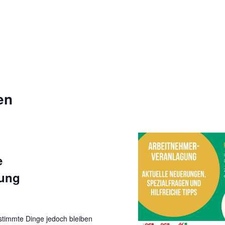
en
e
gung
estimmte Dinge jedoch bleiben