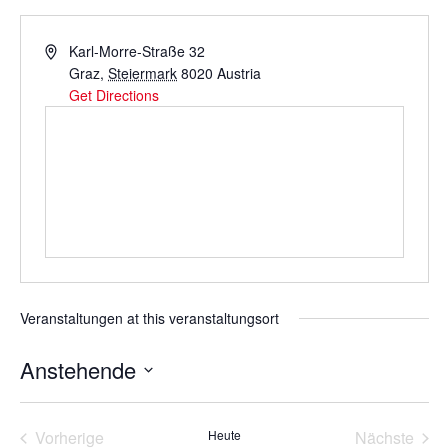
Address
Karl-Morre-Straße 32
Graz
,
Steiermark
8020
Austria
Get Directions
Veranstaltungen at this veranstaltungsort
Anstehende
Datum
wählen.
Veranstaltungen
Vera
Vorherige
Heute
Nächste