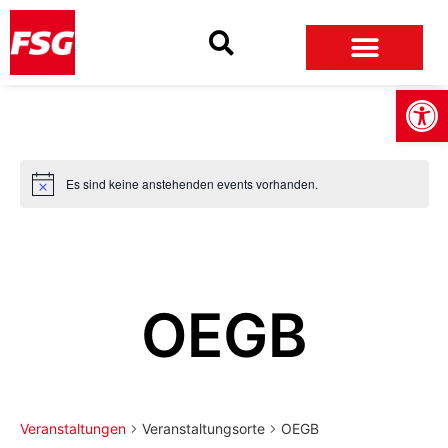
Skip
Skip
Site
to
to
map
Content
navigation
Open
Es sind keine anstehenden events vorhanden.
Notice
OEGB
Veranstaltungen
Veranstaltungsorte
OEGB