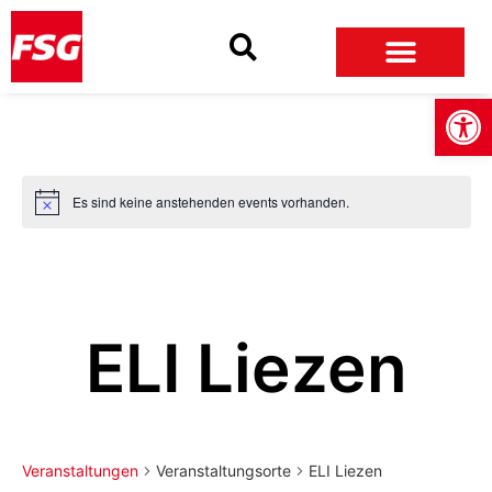
Skip
Skip
Site
to
to
map
Content
navigation
Open
Es sind keine anstehenden events vorhanden.
Notice
ELI Liezen
Veranstaltungen
Veranstaltungsorte
ELI Liezen