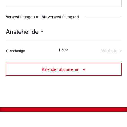
Veranstaltungen at this veranstaltungsort
Anstehende
Datum
wählen.
Vera
Heute
Nächste
Veranstaltungen
Vorherige
Kalender abonnieren