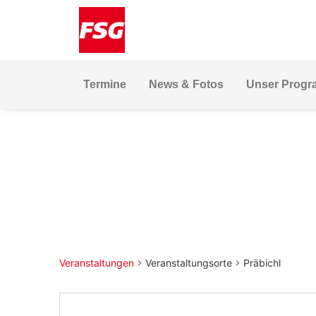
Skip
Skip
Site
to
to
map
Content
navigation
Termine
News & Fotos
Unser Prog
Veranstaltungen
Veranstaltungsorte
Präbichl